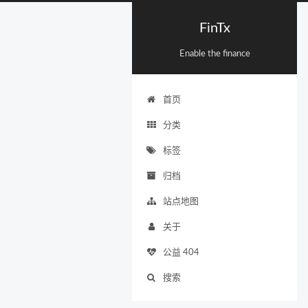
FinTx
Enable the finance
首页
分类
标签
归档
站点地图
关于
公益 404
搜索