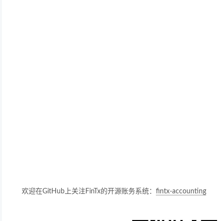
欢迎在GitHub上关注FinTx的开源账务系统：
fintx-accounting