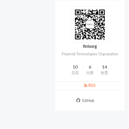
fintxorg
Financial Technologies Orgnazation
10
6
14
日志
分类
标签
RSS
GitHub